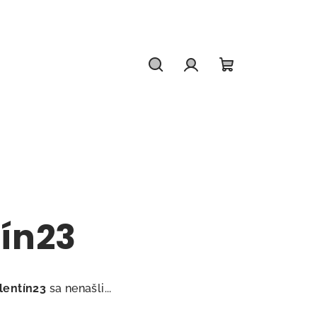
Hľadať
Prihlásenie
Nákupný
košík
ín23
lentín23
sa nenašli...