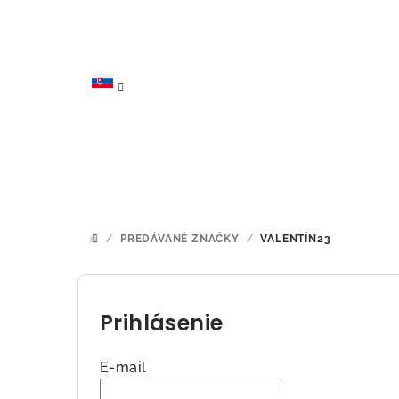
Prejsť
na
obsah
/
PREDÁVANÉ ZNAČKY
/
VALENTÍN23
DOMOV
B
o
Prihlásenie
č
E-mail
n