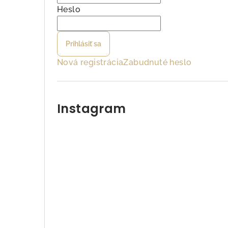
ý
Heslo
p
Prihlásiť sa
a
Nová registrácia
Zabudnuté heslo
n
e
l
Instagram