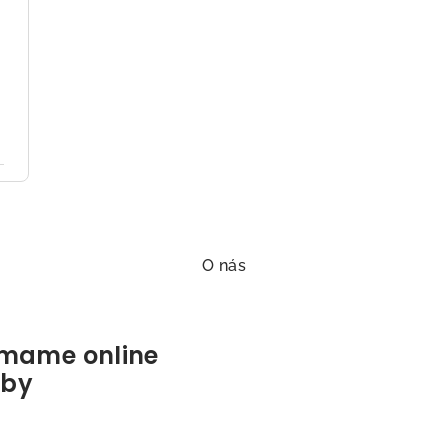
O nás
jímame online
tby