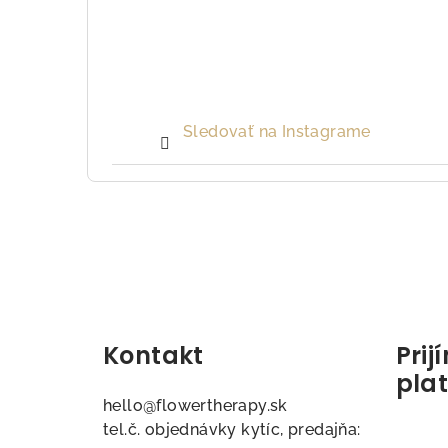
Sledovať na Instagrame
Z
á
p
ä
Kontakt
Pri
t
pla
hello
@
flowertherapy.sk
i
tel.č. objednávky kytíc, predajňa: