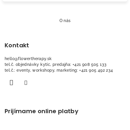
Z
á
O nás
p
ä
Kontakt
t
i
hello
@
flowertherapy.sk
e
tel.č. objednávky kytíc, predajňa: +421 908 505 133
tel.č.: eventy, workshopy, marketing: +421 905 492 234
Prijímame online platby