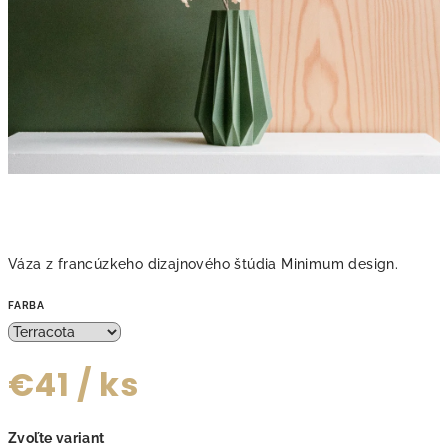
Váza z francúzkeho dizajnového štúdia Minimum design.
FARBA
€41
/ ks
Jednotková
Zvoľte variant
cena: