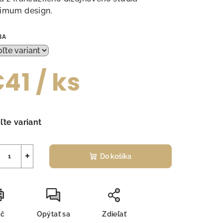
imum design.
BA
ezdičiek.
€41
/ ks
notková
a:
ľte variant
+
Do košíka
ač
Opýtať sa
Zdieľať