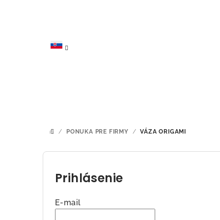
Prejsť
na
obsah
/
PONUKA PRE FIRMY
/
VÁZA ORIGAMI
DOMOV
B
o
Prihlásenie
č
E-mail
n