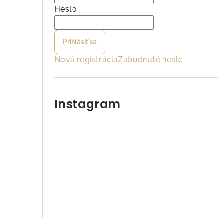
ý
Heslo
p
Prihlásiť sa
a
Nová registrácia
Zabudnuté heslo
n
e
l
Instagram