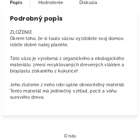
Popis
Hodnotenie
Diskusia
Podrobný popis
ZLOŽENIE
Okrem toho, že si touto vázou vyzdobíte svoj domov,
robíte dobre našej planéte.
Táto váza je vyrobená z organického a ekologického
materiálu: zmesi recyklovaných drevených vlákien a
bioplastu získaného z kukurice!
Jeho zloženie z neho robí úplne obnoviteľný materiál.
Tento materiál má jedinečný vzhľad, pocit a vôňu
surového dreva.
Z
á
O nás