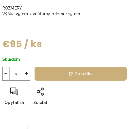
ROZMERY
Výška 25 cm x vnútorný priemer 15 cm
€95
/ ks
Jednotková
Skladom
cena:
−
+
Do košíka
Opýtať sa
Zdieľať