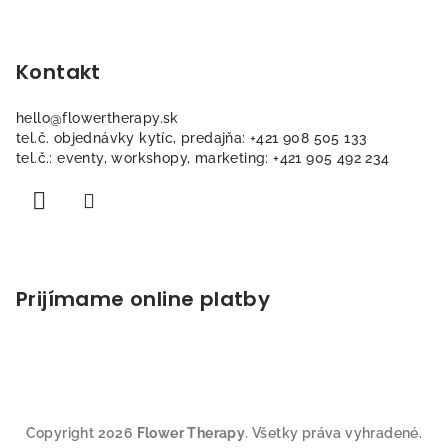
p
ä
Kontakt
t
i
hello
@
flowertherapy.sk
e
tel.č. objednávky kytíc, predajňa: +421 908 505 133
tel.č.: eventy, workshopy, marketing: +421 905 492 234
Prijímame online platby
Copyright 2026
Flower Therapy
. Všetky práva vyhradené.