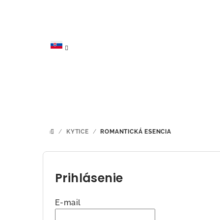
Prejsť
na
obsah
/
KYTICE
/
ROMANTICKÁ ESENCIA
DOMOV
B
o
Prihlásenie
č
E-mail
n