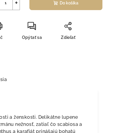
+
Do košíka
ač
Opýtať sa
Zdieľať
sia
sti a ženskosti. Delikátne lupene
žmánu nežnosť, zatiaľ čo scabiosa a
nthus a karafiát prinášajú bohatú