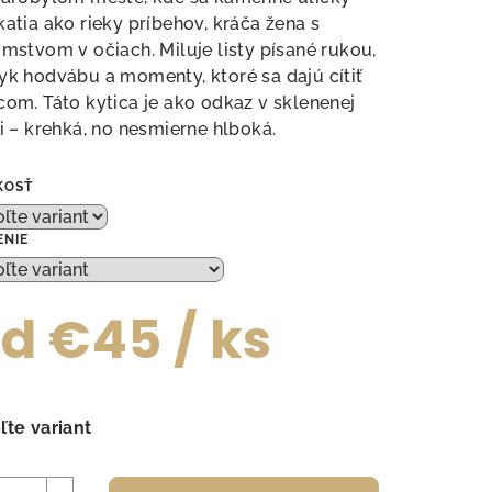
katia ako rieky príbehov, kráča žena s
omstvom v očiach. Miluje listy písané rukou,
yk hodvábu a momenty, ktoré sa dajú cítiť
com. Táto kytica je ako odkaz v sklenenej
ezdičiek.
ši – krehká, no nesmierne hlboká.
KOSŤ
ENIE
od
€45
/ ks
notková
a:
ľte variant