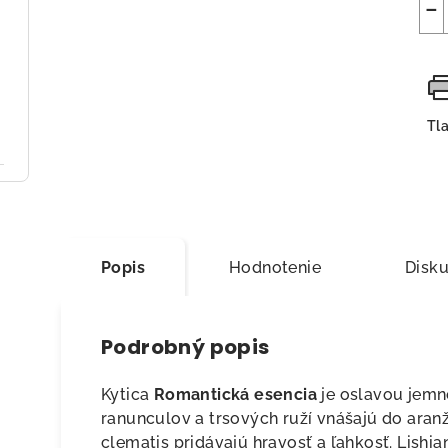
−
Tl
Popis
Hodnotenie
Disku
Podrobný popis
Kytica
Romantická esencia
je oslavou jemno
ranunculov a trsových ruží vnášajú do aran
clematis pridávajú hravosť a ľahkosť. Lishia