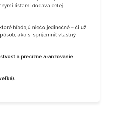
tnými listami dodáva celej
ktoré hľadajú niečo jedinečné – či už
ôsob, ako si spríjemniť vlastný
stvosť a precízne aranžovanie
veľká).