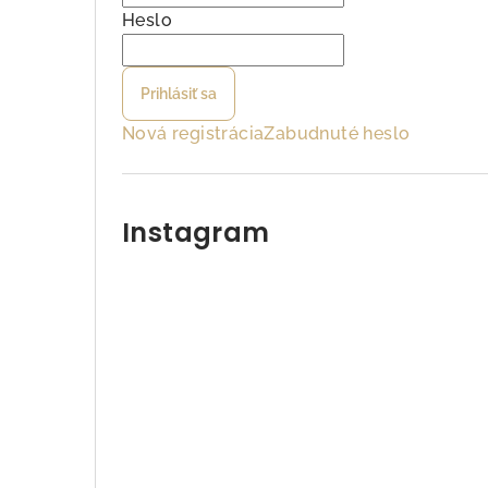
ý
Heslo
p
Prihlásiť sa
a
Nová registrácia
Zabudnuté heslo
n
e
l
Instagram