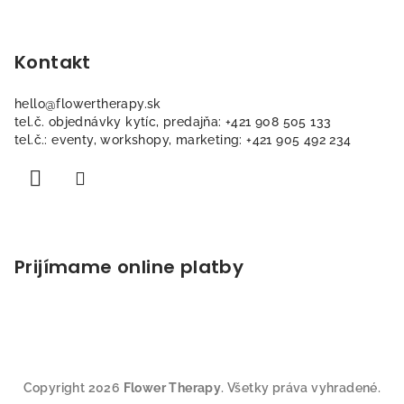
p
ä
Kontakt
t
i
hello
@
flowertherapy.sk
e
tel.č. objednávky kytíc, predajňa: +421 908 505 133
tel.č.: eventy, workshopy, marketing: +421 905 492 234
Prijímame online platby
Copyright 2026
Flower Therapy
. Všetky práva vyhradené.