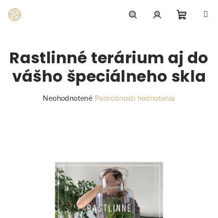
Prejsť
na
obsah
Nákupn
Hľadať
Prihlásenie
Rastlinné terárium aj do
košík
vášho špeciálneho skla
Priemerné
Neohodnotené
Podrobnosti hodnotenia
hodnotenie
produktu
je
0,0
z
5
hviezdičiek.