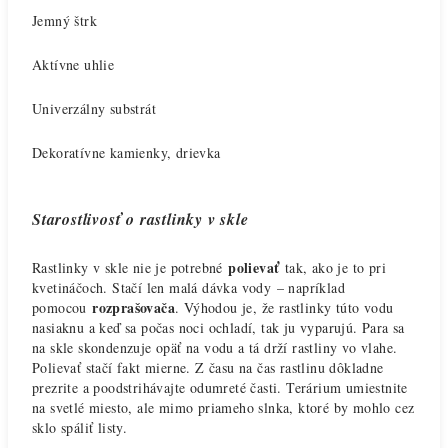
Jemný štrk
Aktívne uhlie
Univerzálny substrát
Dekoratívne kamienky, drievka
Starostlivosť o rastlinky v skle
polievať
Rastlinky v skle nie je potrebné
tak, ako je to pri
kvetináčoch. Stačí len malá dávka vody – napríklad
rozprašovača
pomocou
. Výhodou je, že rastlinky túto vodu
nasiaknu a keď sa počas noci ochladí, tak ju vyparujú. Para sa
na skle skondenzuje opäť na vodu a tá drží rastliny vo vlahe.
Polievať stačí fakt mierne. Z času na čas rastlinu dôkladne
prezrite a poodstrihávajte odumreté časti. Terárium umiestnite
na svetlé miesto, ale mimo priameho slnka, ktoré by mohlo cez
sklo spáliť listy.