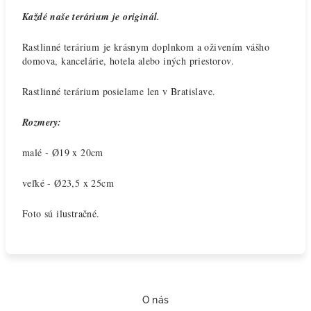
Každé naše terárium je originál.
Rastlinné terárium je krásnym doplnkom a oživením vášho
domova, kancelárie, hotela alebo iných priestorov.
Rastlinné terárium posielame len v Bratislave.
Rozmery:
malé -
Ø
19 x 20cm
veľké -
Ø
23,5 x 25cm
Foto sú ilustračné.
Z
á
O nás