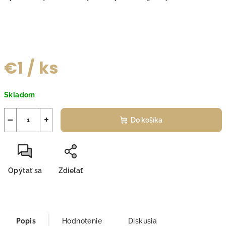
€1
/ ks
Jednotková
Skladom
cena:
−
+
Do košíka
Opýtať sa
Zdieľať
Popis
Hodnotenie
Diskusia