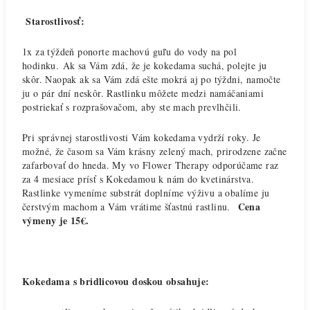
Starostlivosť:
1x za týždeň ponorte machovú guľu do vody na pol
hodinku. Ak sa Vám zdá, že je kokedama suchá, polejte ju
skôr. Naopak ak sa Vám zdá ešte mokrá aj po týždni, namočte
ju o pár dní neskôr. Rastlinku môžete medzi namáčaniami
postriekať s rozprašovačom, aby ste mach prevlhčili.
Pri správnej starostlivosti Vám kokedama vydrží roky. Je
možné, že časom sa Vám krásny zelený mach, prirodzene začne
zafarbovať do hneda. My vo Flower Therapy odporúčame raz
za 4 mesiace prísť s Kokedamou k nám do kvetinárstva.
Rastlinke vymeníme substrát doplníme výživu a obalíme ju
Cena
čerstvým machom a Vám vrátime šťastnú rastlinu.
výmeny je 15€.
Kokedama s bridlicovou doskou obsahuje: