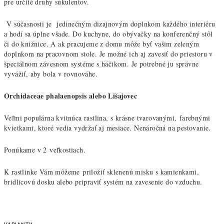
pre určité druhy sukulentov.
V súčasnosti je jedinečným dizajnovým doplnkom každého interiéru
a hodí sa úplne všade. Do kuchyne, do obývačky na konferenčný stôl
či do knižnice. A ak pracujeme z domu môže byť vašim zeleným
doplnkom na pracovnom stole. Je možné ich aj zavesiť do priestoru v
špeciálnom závesnom systéme s háčikom. Je potrebné ju správne
vyvážiť, aby bola v rovnováhe.
Orchidaceae phalaenopsis alebo Lišajovec
Veľmi populárna kvitnúca rastlina, s krásne tvarovanými, farebnými
kvietkami, ktoré vedia vydržať aj mesiace. Nenáročná na pestovanie.
Ponúkame v 2 veľkostiach.
K rastlinke Vám môžeme priložiť sklenenú misku s kamienkami,
bridlicovú dosku alebo pripraviť systém na zavesenie do vzduchu.