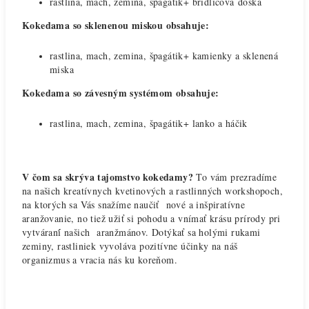
rastlina, mach, zemina, špagátik+ bridlicová doska
Kokedama so sklenenou miskou obsahuje:
rastlina, mach, zemina, špagátik+ kamienky a sklenená
miska
Kokedama so závesným systémom obsahuje:
rastlina, mach, zemina, špagátik+ lanko a háčik
V čom sa skrýva tajomstvo kokedamy?
To vám prezradíme
na našich kreatívnych kvetinových a rastlinných workshopoch,
na ktorých sa Vás snažíme naučiť nové a inšpiratívne
aranžovanie, no tiež užiť si pohodu a vnímať krásu prírody pri
vytváraní́ našich aranžmánov. Dotýkať sa holými rukami
zeminy, rastliniek vyvoláva pozitívne účinky na náš
organizmus a vracia nás ku koreňom.