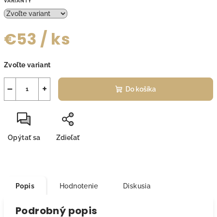
VARIANTY
€53
/ ks
Jednotková
Zvoľte variant
cena:
−
+
Do košíka
Opýtať sa
Zdieľať
Popis
Hodnotenie
Diskusia
Podrobný popis