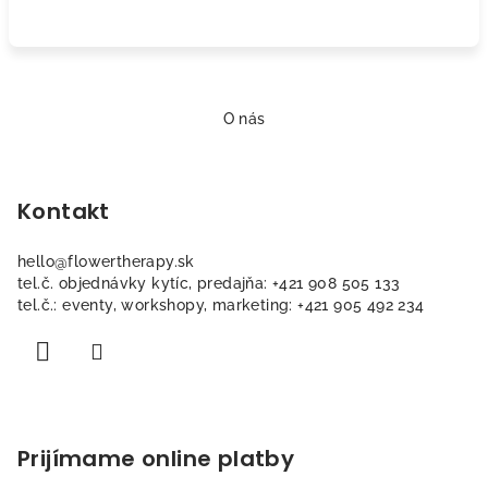
Z
á
O nás
p
ä
Kontakt
t
i
hello
@
flowertherapy.sk
e
tel.č. objednávky kytíc, predajňa: +421 908 505 133
tel.č.: eventy, workshopy, marketing: +421 905 492 234
Prijímame online platby