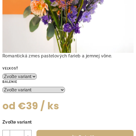
Romantická zmes pastelových farieb a jemnej vône.
VEĽKOSŤ
BALENIE
od
€39
/ ks
Jednotková
Zvoľte variant
cena: