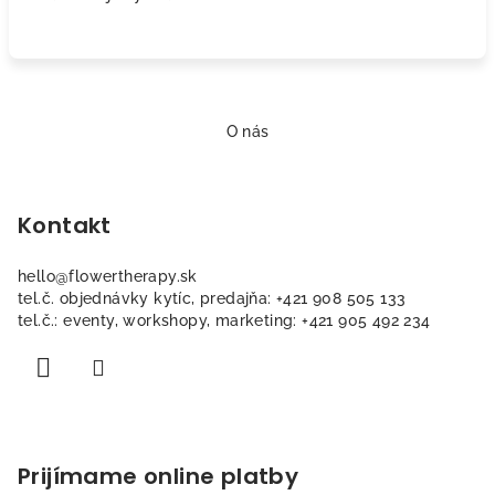
Z
á
O nás
p
ä
Kontakt
t
i
hello
@
flowertherapy.sk
e
tel.č. objednávky kytíc, predajňa: +421 908 505 133
tel.č.: eventy, workshopy, marketing: +421 905 492 234
Prijímame online platby