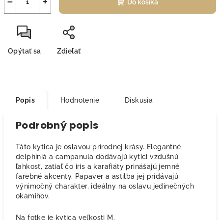
−
+
Do košíka
Opýtať sa
Zdieľať
Popis
Hodnotenie
Diskusia
Podrobný popis
Táto kytica je oslavou prírodnej krásy. Elegantné
delphiniá a campanula dodávajú kytici vzdušnú
ľahkosť, zatiaľ čo iris a karafiáty prinášajú jemné
farebné akcenty. Papaver a astilba jej pridávajú
výnimočný charakter, ideálny na oslavu jedinečných
okamihov.
Na fotke je kytica veľkosti M.