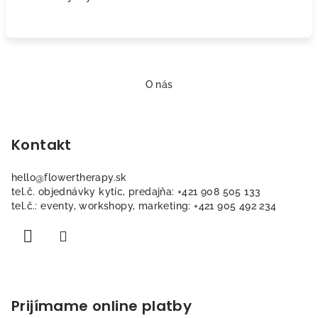
Z
á
O nás
p
ä
Kontakt
t
i
hello
@
flowertherapy.sk
e
tel.č. objednávky kytíc, predajňa: +421 908 505 133
tel.č.: eventy, workshopy, marketing: +421 905 492 234
Prijímame online platby