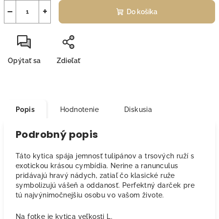
−
+
Do košíka
Opýtať sa
Zdieľať
Popis
Hodnotenie
Diskusia
Podrobný popis
Táto kytica spája jemnosť tulipánov a trsových ruží s
exotickou krásou cymbídia. Nerine a ranunculus
pridávajú hravý nádych, zatiaľ čo klasické ruže
symbolizujú vášeň a oddanosť. Perfektný darček pre
tú najvýnimočnejšiu osobu vo vašom živote.
Na fotke je kytica veľkosti L.