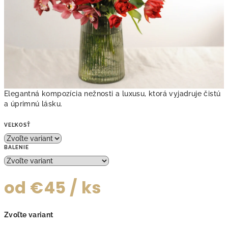
Elegantná kompozícia nežnosti a luxusu, ktorá vyjadruje čistú
a úprimnú lásku.
VEĽKOSŤ
BALENIE
od
€45
/ ks
Jednotková
Zvoľte variant
cena: