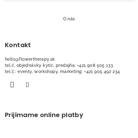
Z
á
O nás
p
ä
Kontakt
t
i
hello
@
flowertherapy.sk
e
tel.č. objednávky kytíc, predajňa: +421 908 505 133
tel.č.: eventy, workshopy, marketing: +421 905 492 234
Prijímame online platby