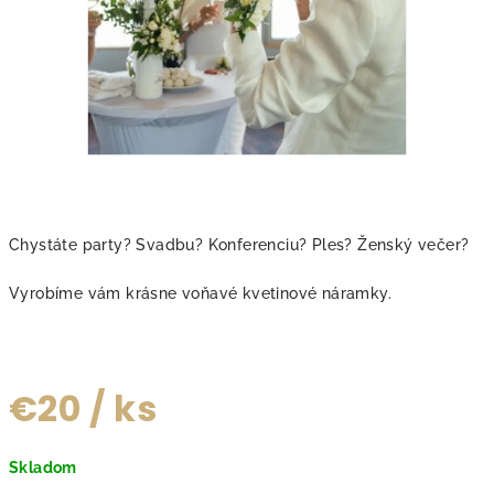
Chystáte party? Svadbu? Konferenciu? Ples? Ženský večer?
Vyrobíme vám krásne voňavé kvetinové náramky.
€20
/ ks
Jednotková
Skladom
cena: